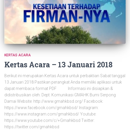
KERTAS ACARA
Kertas Acara – 13 Januari 2018
Berikut ini merupakan Kertas Acara untuk perbaktian Sabat tanggal
13 Januari 2018 Pastikan perangkat Anda memiliki aplikasi untuk
dapat membaca format PDF Informasi ini disiapkan &
didistribusikan oleh: Dept. Komunikasi GMAHK Bumi Serpong
Damai Website: http://www.gmahkbsd.org/ Facebook:
https://www.facebook.com/gmahkbsd/ Instagram:
https://www.instagram.com/gmahkbsd/ Youtube:
https://www.youtube.com/c/+Gmahkbsd Twitter:
https://twitter.com/gmahkbsd