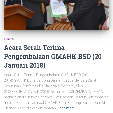
BERITA
Acara Serah Terima
Pengembalaan GMAHK BSD (20
Januari 2018)
Acara Serah Terima Pengembalaan GMAHK BSD (20 Januari
2018) GMAHK Bumi Serpong Damai Sesuai dengan Surat
Keputusan Konferens DKI Jakarta & Sekitarnya No.
012/SEKRETARIAT/JK/2018 Perihal MUTASI GEMBALA JEMAAT,
maka telah diputuskan bahwa: “Pdt Hotman Pasaribu ditempatkan
menjadi Gembala Jemaat GMAHK Bumi Serpong Damai. Dan Pdt
Effendy Sianturi akan ditempatan
Read more…