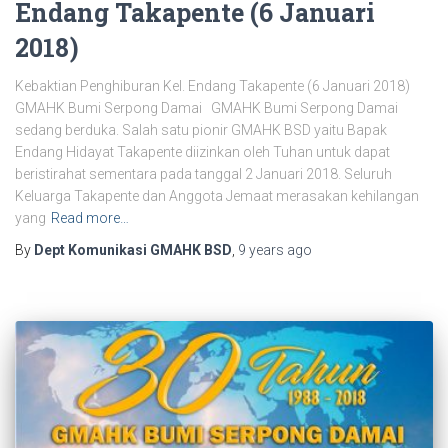
Endang Takapente (6 Januari
2018)
Kebaktian Penghiburan Kel. Endang Takapente (6 Januari 2018)
GMAHK Bumi Serpong Damai GMAHK Bumi Serpong Damai
sedang berduka. Salah satu pionir GMAHK BSD yaitu Bapak
Endang Hidayat Takapente diizinkan oleh Tuhan untuk dapat
beristirahat sementara pada tanggal 2 Januari 2018. Seluruh
Keluarga Takapente dan Anggota Jemaat merasakan kehilangan
yang
Read more…
By
Dept Komunikasi GMAHK BSD
,
9 years
ago