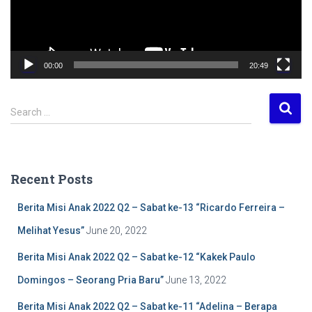
l
a
y
e
00:00
20:49
r
S
Search …
e
a
r
c
Recent Posts
h
f
Berita Misi Anak 2022 Q2 – Sabat ke-13 “Ricardo Ferreira –
o
r
Melihat Yesus”
June 20, 2022
:
Berita Misi Anak 2022 Q2 – Sabat ke-12 “Kakek Paulo
Domingos – Seorang Pria Baru”
June 13, 2022
Berita Misi Anak 2022 Q2 – Sabat ke-11 “Adelina – Berapa