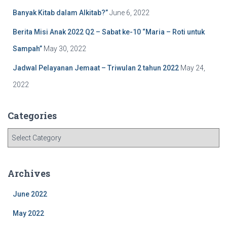
Banyak Kitab dalam Alkitab?”
June 6, 2022
Berita Misi Anak 2022 Q2 – Sabat ke-10 “Maria – Roti untuk
Sampah”
May 30, 2022
Jadwal Pelayanan Jemaat – Triwulan 2 tahun 2022
May 24,
2022
Categories
C
a
t
e
Archives
g
o
June 2022
r
i
May 2022
e