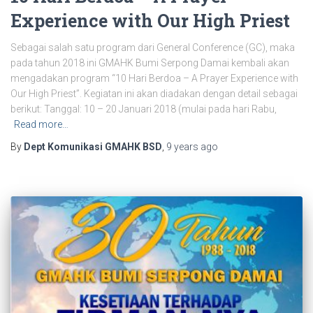
Experience with Our High Priest
Sebagai salah satu program dari General Conference (GC), maka
pada tahun 2018 ini GMAHK Bumi Serpong Damai kembali akan
mengadakan program “10 Hari Berdoa – A Prayer Experience with
Our High Priest”. Kegiatan ini akan diadakan dengan detail sebagai
berikut: Tanggal: 10 – 20 Januari 2018 (mulai pada hari Rabu,
Read more…
By
Dept Komunikasi GMAHK BSD
,
9 years
ago