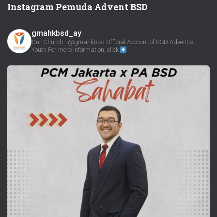
Instagram Pemuda Advent BSD
gmahkbsd_ay
Our Church - @gmahkbsd
Official Account of BSD Adventist
Youth
For more information, click