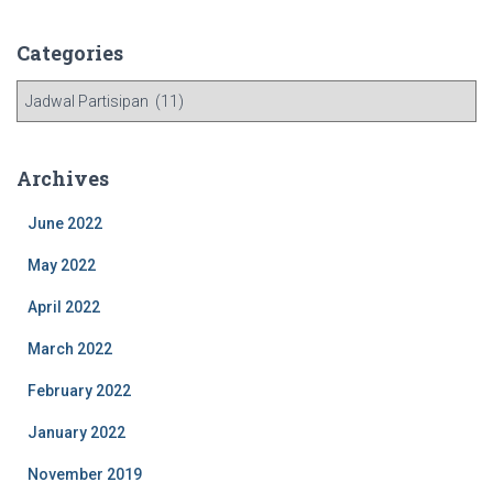
Categories
C
a
t
e
Archives
g
o
June 2022
r
i
May 2022
e
April 2022
s
March 2022
February 2022
January 2022
November 2019