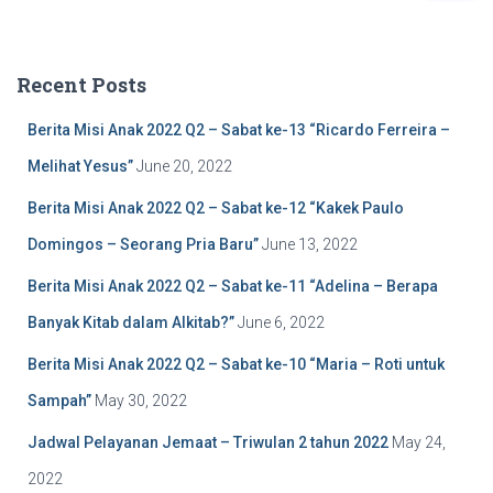
a
r
c
Recent Posts
h
f
Berita Misi Anak 2022 Q2 – Sabat ke-13 “Ricardo Ferreira –
o
r
Melihat Yesus”
June 20, 2022
:
Berita Misi Anak 2022 Q2 – Sabat ke-12 “Kakek Paulo
Domingos – Seorang Pria Baru”
June 13, 2022
Berita Misi Anak 2022 Q2 – Sabat ke-11 “Adelina – Berapa
Banyak Kitab dalam Alkitab?”
June 6, 2022
Berita Misi Anak 2022 Q2 – Sabat ke-10 “Maria – Roti untuk
Sampah”
May 30, 2022
Jadwal Pelayanan Jemaat – Triwulan 2 tahun 2022
May 24,
2022