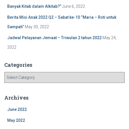
Banyak Kitab dalam Alkitab?”
June 6, 2022
Berita Misi Anak 2022 Q2 – Sabat ke-10 “Maria – Roti untuk
Sampah”
May 30, 2022
Jadwal Pelayanan Jemaat – Triwulan 2 tahun 2022
May 24,
2022
Categories
C
a
t
e
Archives
g
o
June 2022
r
i
May 2022
e