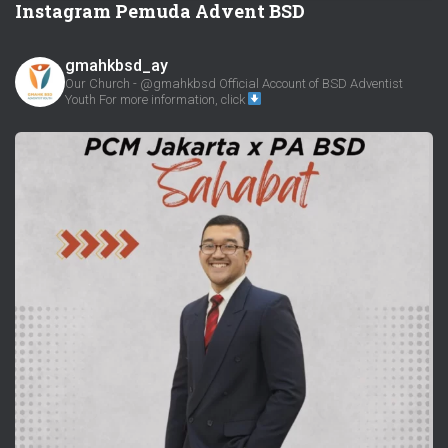
Instagram Pemuda Advent BSD
gmahkbsd_ay
Our Church - @gmahkbsd
Official Account of BSD Adventist
Youth
For more information, click