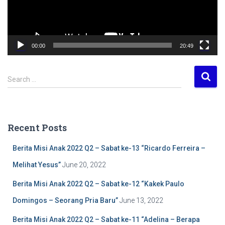
l
a
y
e
00:00
20:49
r
S
Search …
e
a
r
c
Recent Posts
h
f
Berita Misi Anak 2022 Q2 – Sabat ke-13 “Ricardo Ferreira –
o
r
Melihat Yesus”
June 20, 2022
:
Berita Misi Anak 2022 Q2 – Sabat ke-12 “Kakek Paulo
Domingos – Seorang Pria Baru”
June 13, 2022
Berita Misi Anak 2022 Q2 – Sabat ke-11 “Adelina – Berapa