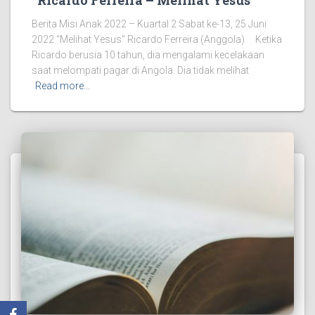
“Ricardo Ferreira – Melihat Yesus”
Berita Misi Anak 2022 – Kuartal 2 Sabat ke-13, 25 Juni
2022 “Melihat Yesus” Ricardo Ferreira (Anggola) Ketika
Ricardo berusia 10 tahun, dia mengalami kecelakaan
saat melompati pagar di Angola. Dia tidak melihat
Read more…