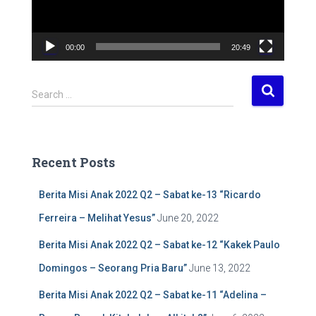
P
l
a
00:00
20:49
y
e
r
S
Search …
e
a
r
c
Recent Posts
h
f
Berita Misi Anak 2022 Q2 – Sabat ke-13 “Ricardo
o
r
Ferreira – Melihat Yesus”
June 20, 2022
:
Berita Misi Anak 2022 Q2 – Sabat ke-12 “Kakek Paulo
Domingos – Seorang Pria Baru”
June 13, 2022
Berita Misi Anak 2022 Q2 – Sabat ke-11 “Adelina –