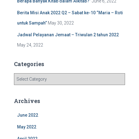
Berapa Banyak Kitab dalam Alkitab?”
June 6, 2022
Berita Misi Anak 2022 Q2 – Sabat ke-10 “Maria – Roti
untuk Sampah”
May 30, 2022
Jadwal Pelayanan Jemaat – Triwulan 2 tahun 2022
May 24, 2022
Categories
C
a
t
e
Archives
g
o
June 2022
r
i
May 2022
e
s
April 2022