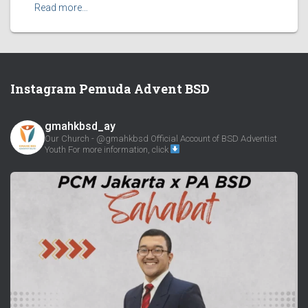
Read more…
Instagram Pemuda Advent BSD
gmahkbsd_ay
Our Church - @gmahkbsd
Official Account of BSD Adventist
Youth
For more information, click