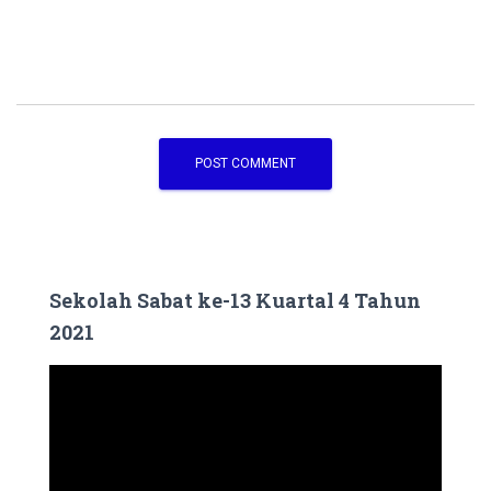
Sekolah Sabat ke-13 Kuartal 4 Tahun
2021
V
i
d
e
o