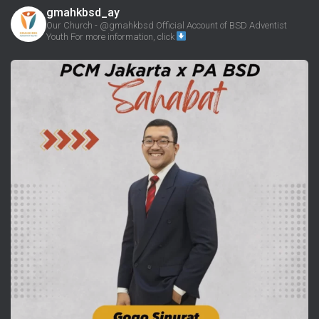
gmahkbsd_ay
Our Church - @gmahkbsd
Official Account of BSD Adventist
Youth
For more information, click