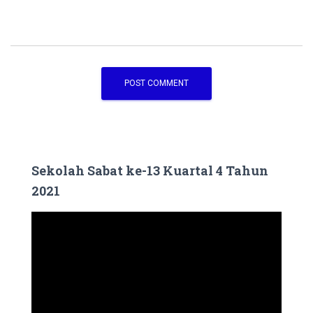
Sekolah Sabat ke-13 Kuartal 4 Tahun
2021
V
i
d
e
o
P
l