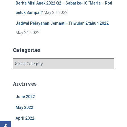
Berita Misi Anak 2022 Q2 – Sabat ke-10 “Maria – Roti
untuk Sampah”
May 30, 2022
Jadwal Pelayanan Jemaat – Triwulan 2 tahun 2022
May 24, 2022
Categories
C
a
t
e
Archives
g
o
June 2022
r
i
May 2022
e
s
April 2022