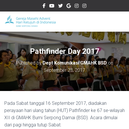
Pathfinder Day 2017
Published by
Dept Komunikasi GMAHK BSD
on
September 23, 2017
Pada Sabat tanggal 16 September 2017, diadakan
perayaan hari ulang tahun (HUT) Pathfinder ke 67 se-wilayah
XII di GMAHK Bumi Serpong Damai (BSD). Acara dimulai
dari pagi hingga tutup Sabat.