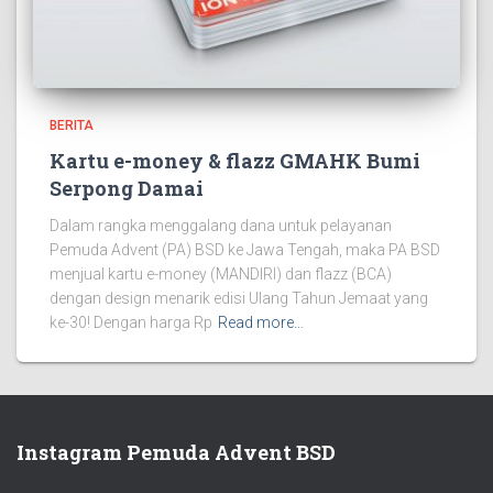
BERITA
Kartu e-money & flazz GMAHK Bumi
Serpong Damai
Dalam rangka menggalang dana untuk pelayanan
Pemuda Advent (PA) BSD ke Jawa Tengah, maka PA BSD
menjual kartu e-money (MANDIRI) dan flazz (BCA)
dengan design menarik edisi Ulang Tahun Jemaat yang
ke-30! Dengan harga Rp
Read more…
Instagram Pemuda Advent BSD