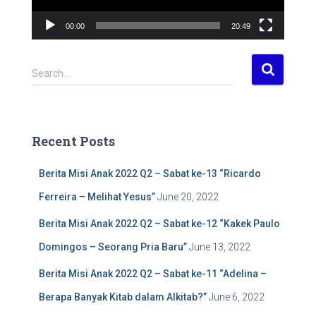
a
00:00
20:49
y
e
r
S
Search …
e
a
r
c
Recent Posts
h
f
Berita Misi Anak 2022 Q2 – Sabat ke-13 “Ricardo
o
r
Ferreira – Melihat Yesus”
June 20, 2022
:
Berita Misi Anak 2022 Q2 – Sabat ke-12 “Kakek Paulo
Domingos – Seorang Pria Baru”
June 13, 2022
Berita Misi Anak 2022 Q2 – Sabat ke-11 “Adelina –
Berapa Banyak Kitab dalam Alkitab?”
June 6, 2022