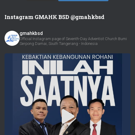
Instagram GMAHK BSD @gmahkbsd
gmahkbsd
Official Instagram page of Seventh-Day Adventist Church Bumi
Serpong Damai, South Tangerang - Indonesia