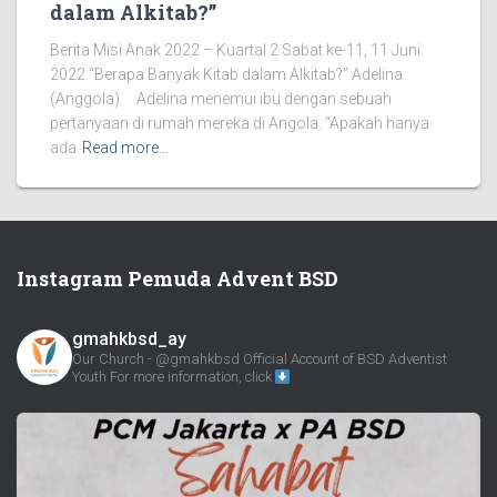
dalam Alkitab?”
Berita Misi Anak 2022 – Kuartal 2 Sabat ke-11, 11 Juni
2022 “Berapa Banyak Kitab dalam Alkitab?” Adelina
(Anggola) Adelina menemui ibu dengan sebuah
pertanyaan di rumah mereka di Angola. “Apakah hanya
ada
Read more…
Instagram Pemuda Advent BSD
gmahkbsd_ay
Our Church - @gmahkbsd
Official Account of BSD Adventist
Youth
For more information, click