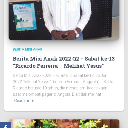
BERITA MISI ANAK
Berita Misi Anak 2022 Q2 – Sabat ke-13
“Ricardo Ferreira – Melihat Yesus”
Berita Misi Anak 2022 – Kuartal 2 Sabat ke-13, 25 Juni
2022 “Melihat Yesus” Ricardo Ferreira (Anggola) Ketika
Ricardo berusia 10 tahun, dia mengalami kecelakaan
saat melompati pagar di Angola. Dia tidak melihat
Read more…