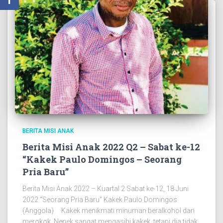
BERITA MISI ANAK
Berita Misi Anak 2022 Q2 – Sabat ke-12
“Kakek Paulo Domingos – Seorang
Pria Baru”
Berita Misi Anak 2022 – Kuartal 2 Sabat ke-12, 18 Juni
2022 “Seorang Pria Baru” Kakek Paulo Domingos
(Anggola) Kakek menikmati minuman beralkohol dan
merokok. Nenek sangat mengasihi kakek, tetapi dia tidak