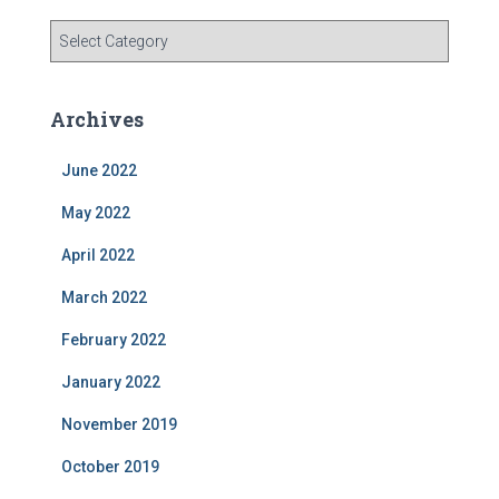
C
a
t
e
Archives
g
o
June 2022
r
i
May 2022
e
s
April 2022
March 2022
February 2022
January 2022
November 2019
October 2019