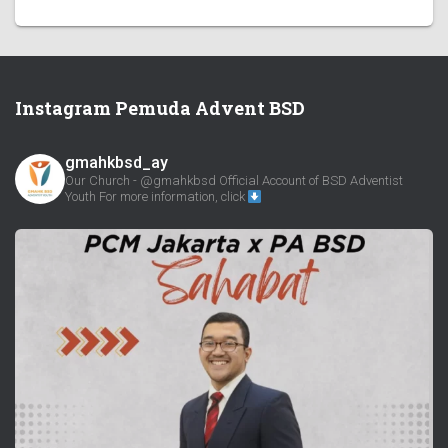
Instagram Pemuda Advent BSD
gmahkbsd_ay
Our Church - @gmahkbsd
Official Account of BSD Adventist
Youth
For more information, click