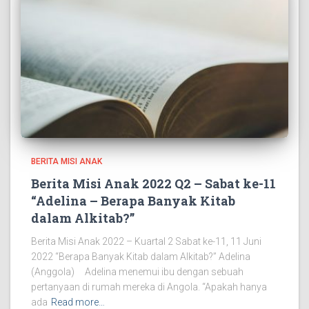
BERITA MISI ANAK
Berita Misi Anak 2022 Q2 – Sabat ke-11
“Adelina – Berapa Banyak Kitab
dalam Alkitab?”
Berita Misi Anak 2022 – Kuartal 2 Sabat ke-11, 11 Juni
2022 “Berapa Banyak Kitab dalam Alkitab?” Adelina
(Anggola) Adelina menemui ibu dengan sebuah
pertanyaan di rumah mereka di Angola. “Apakah hanya
ada
Read more…