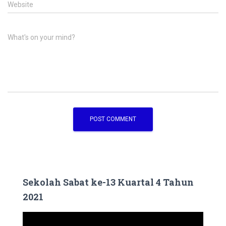
Website
What's on your mind?
Sekolah Sabat ke-13 Kuartal 4 Tahun
2021
V