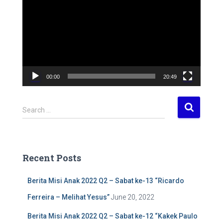
i
d
e
o
P
l
a
00:00
20:49
y
e
r
S
Search …
e
a
r
c
Recent Posts
h
f
Berita Misi Anak 2022 Q2 – Sabat ke-13 “Ricardo
o
r
Ferreira – Melihat Yesus”
June 20, 2022
:
Berita Misi Anak 2022 Q2 – Sabat ke-12 “Kakek Paulo