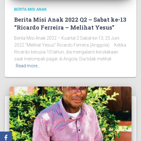
BERITA MISI ANAK
Berita Misi Anak 2022 Q2 – Sabat ke-13
“Ricardo Ferreira – Melihat Yesus”
Berita Misi Anak 2022 – Kuartal 2 Sabat ke-13, 25 Juni
2022 “Melihat Yesus” Ricardo Ferreira (Anggola) Ketika
Ricardo berusia 10 tahun, dia mengalami kecelakaan
saat melompati pagar di Angola. Dia tidak melihat
Read more…