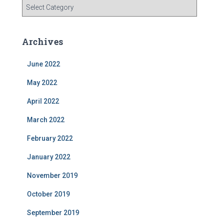
C
a
t
e
Archives
g
o
June 2022
r
i
May 2022
e
s
April 2022
March 2022
February 2022
January 2022
November 2019
October 2019
September 2019