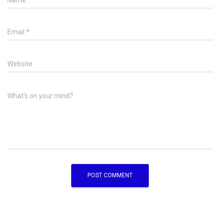
Name
*
Email
*
Website
What's on your mind?