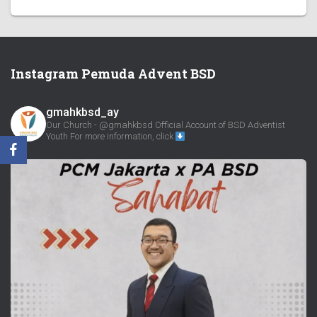
Instagram Pemuda Advent BSD
gmahkbsd_ay
Our Church - @gmahkbsd
Official Account of BSD Adventist
Youth
For more information, click