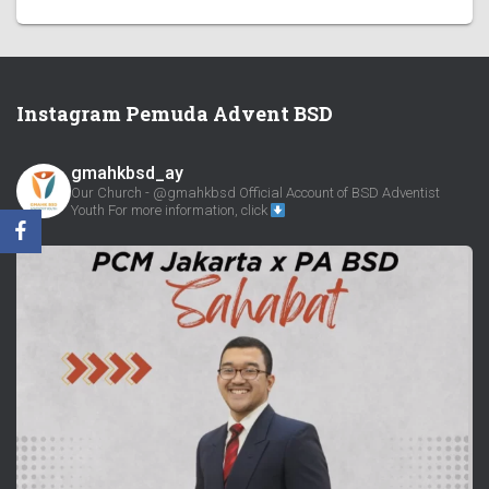
Instagram Pemuda Advent BSD
gmahkbsd_ay
Our Church - @gmahkbsd
Official Account of BSD Adventist
Youth
For more information, click