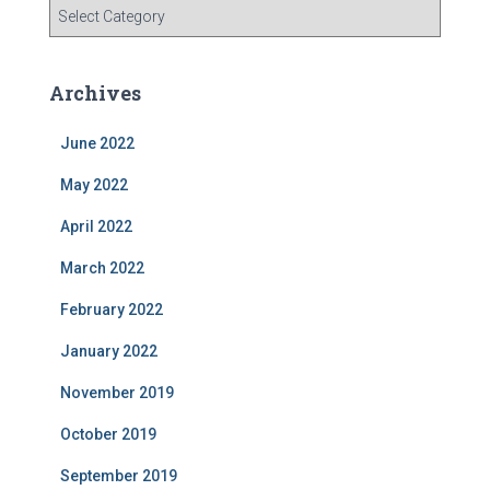
C
a
t
e
Archives
g
o
June 2022
r
i
May 2022
e
s
April 2022
March 2022
February 2022
January 2022
November 2019
October 2019
September 2019