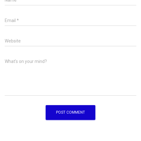
Name
*
Email
*
Website
What's on your mind?