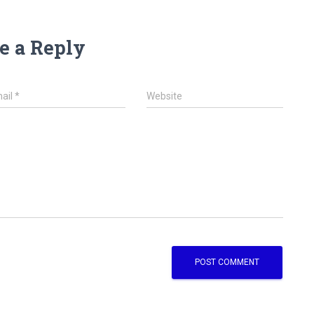
e a Reply
ail
*
Website