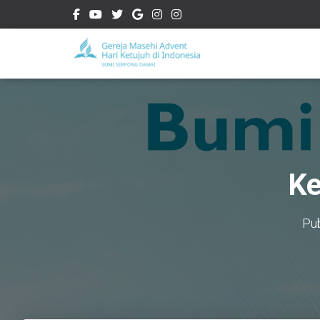
Ke
Pu