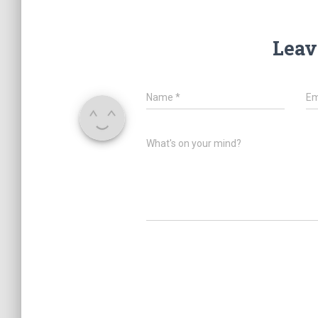
Leav
Name
*
Em
What's on your mind?