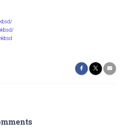
kbsd/
hkbsd/
hkbsd
omments