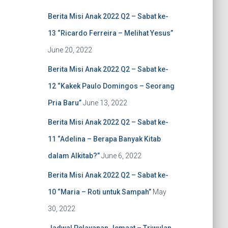
f
Berita Misi Anak 2022 Q2 – Sabat ke-
o
r
13 “Ricardo Ferreira – Melihat Yesus”
:
June 20, 2022
Berita Misi Anak 2022 Q2 – Sabat ke-
12 “Kakek Paulo Domingos – Seorang
Pria Baru”
June 13, 2022
Berita Misi Anak 2022 Q2 – Sabat ke-
11 “Adelina – Berapa Banyak Kitab
dalam Alkitab?”
June 6, 2022
Berita Misi Anak 2022 Q2 – Sabat ke-
10 “Maria – Roti untuk Sampah”
May
30, 2022
Jadwal Pelayanan Jemaat – Triwulan