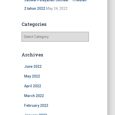
2 tahun 2022
May 24, 2022
Categories
C
a
t
e
Archives
g
o
June 2022
r
i
May 2022
e
s
April 2022
March 2022
February 2022