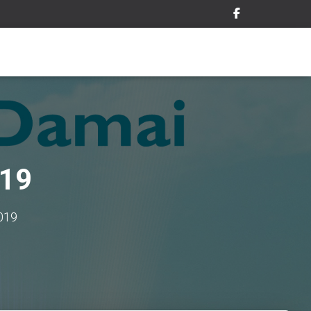
019
019