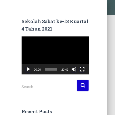
Sekolah Sabat ke-13 Kuartal
4 Tahun 2021
V
i
d
e
o
P
00:00
20:49
l
a
y
S
Search …
e
e
r
a
r
c
Recent Posts
h