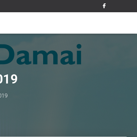
019
019