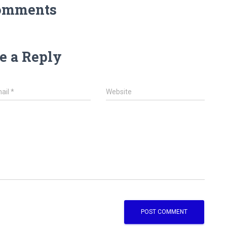
omments
e a Reply
ail
*
Website