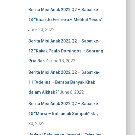
f
Berita Misi Anak 2022 Q2 – Sabat ke-
o
r
13 “Ricardo Ferreira – Melihat Yesus”
:
June 20, 2022
Berita Misi Anak 2022 Q2 – Sabat ke-
12 “Kakek Paulo Domingos – Seorang
Pria Baru”
June 13, 2022
Berita Misi Anak 2022 Q2 – Sabat ke-
11 “Adelina – Berapa Banyak Kitab
dalam Alkitab?”
June 6, 2022
Berita Misi Anak 2022 Q2 – Sabat ke-
10 “Maria – Roti untuk Sampah”
May
30, 2022
Jadwal Pelayanan Jemaat – Triwulan