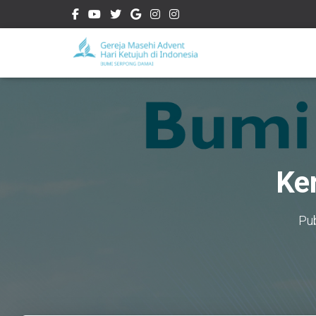
Ke
Pu