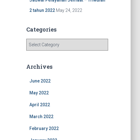
2 tahun 2022
May 24, 2022
Categories
C
a
t
e
Archives
g
o
June 2022
r
i
May 2022
e
s
April 2022
March 2022
February 2022