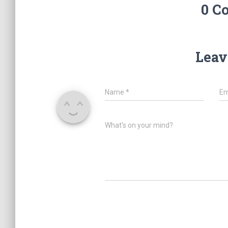
0 C
Leav
Name
*
Em
What's on your mind?