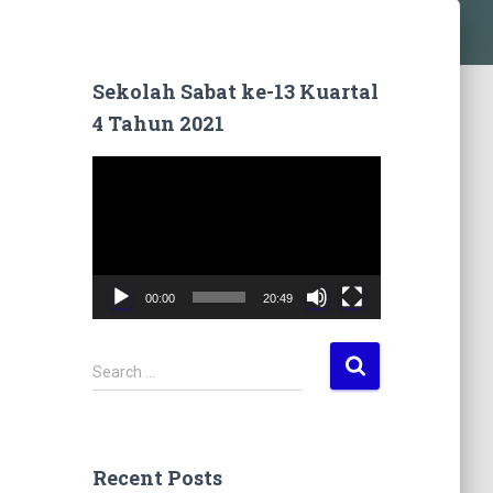
Sekolah Sabat ke-13 Kuartal
4 Tahun 2021
V
i
d
e
o
P
00:00
20:49
l
a
y
S
Search …
e
e
r
a
r
c
Recent Posts
h