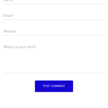
Name
*
Email
*
Website
What's on your mind?