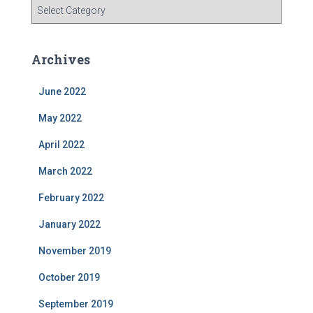
C
a
t
e
Archives
g
o
June 2022
r
i
May 2022
e
s
April 2022
March 2022
February 2022
January 2022
November 2019
October 2019
September 2019