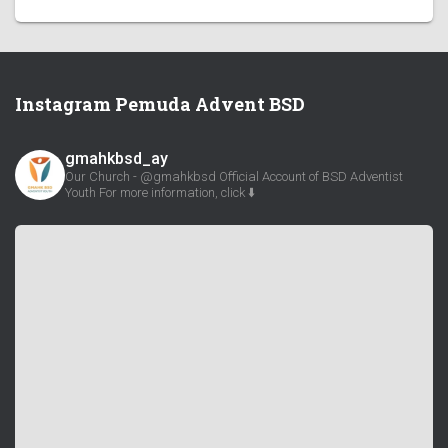
Instagram Pemuda Advent BSD
gmahkbsd_ay
Our Church - @gmahkbsd
Official Account of BSD Adventist
Youth
For more information, click ⬇️