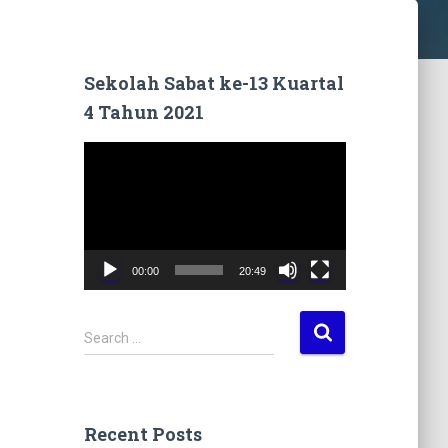
Sekolah Sabat ke-13 Kuartal
4 Tahun 2021
V
i
d
e
o
P
00:00
20:49
l
a
y
S
Search …
e
e
r
a
r
c
Recent Posts
h