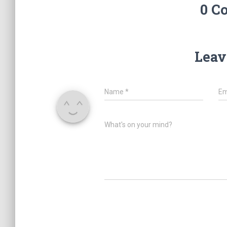
0 C
Leav
Name
*
Em
What's on your mind?