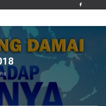
018
018