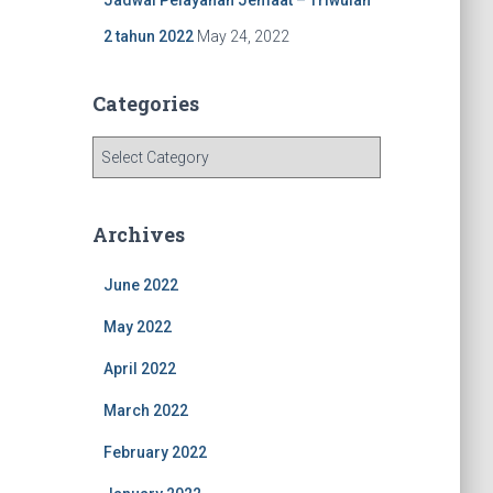
2 tahun 2022
May 24, 2022
Categories
C
a
t
e
Archives
g
o
June 2022
r
i
May 2022
e
s
April 2022
March 2022
February 2022