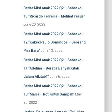
f
Berita Misi Anak 2022 Q2 – Sabat ke-
o
r
13 “Ricardo Ferreira – Melihat Yesus”
:
June 20, 2022
Berita Misi Anak 2022 Q2 – Sabat ke-
12 “Kakek Paulo Domingos – Seorang
Pria Baru”
June 13, 2022
Berita Misi Anak 2022 Q2 – Sabat ke-
11 “Adelina – Berapa Banyak Kitab
dalam Alkitab?”
June 6, 2022
Berita Misi Anak 2022 Q2 – Sabat ke-
10 “Maria – Roti untuk Sampah”
May
30, 2022
Jadwal Pelayanan Jemaat – Triwulan