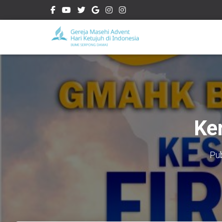
Ke
Pu