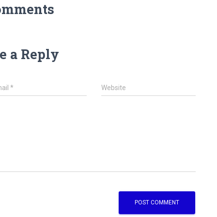
omments
e a Reply
ail
*
Website