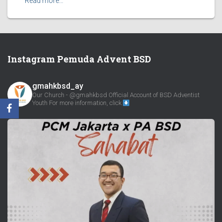
Read more…
Instagram Pemuda Advent BSD
gmahkbsd_ay
Our Church - @gmahkbsd
Official Account of BSD Adventist
Youth
For more information, click