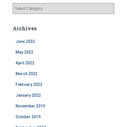
C
a
t
e
Archives
g
o
June 2022
r
i
May 2022
e
s
April 2022
March 2022
February 2022
January 2022
November 2019
October 2019