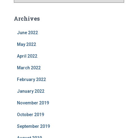
a
t
e
Archives
g
o
June 2022
r
i
May 2022
e
s
April 2022
March 2022
February 2022
January 2022
November 2019
October 2019
September 2019