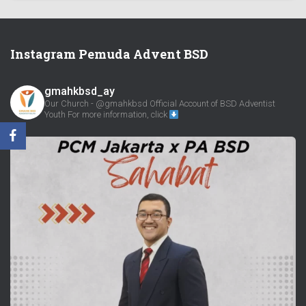
Instagram Pemuda Advent BSD
gmahkbsd_ay
Our Church - @gmahkbsd
Official Account of BSD Adventist
Youth
For more information, click