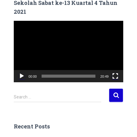
Sekolah Sabat ke-13 Kuartal 4 Tahun
2021
V
i
d
e
o
P
l
a
00:00
20:49
y
e
r
S
Search …
e
a
r
c
Recent Posts
h
f